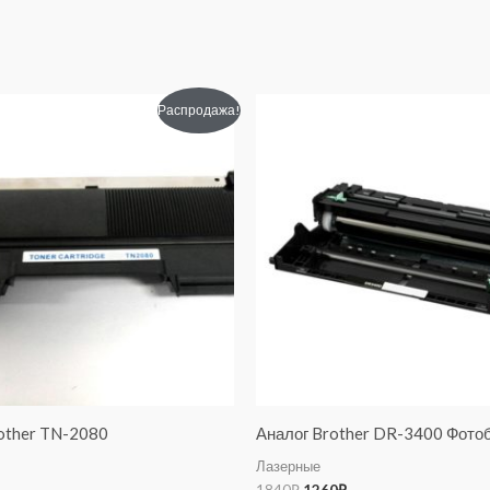
оначальная
Текущая
Первоначальная
Текущая
Распродажа!
цена:
цена
цена:
авляла
560₽.
составляла
1260₽.
1840₽.
other TN-2080
Аналог Brother DR-3400 Фото
Лазерные
1840
₽
1260
₽