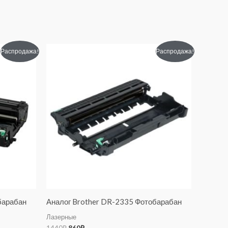
Первоначальная
Текущая
Распродажа!
Распродажа!
цена
цена:
составляла
860₽.
1440₽.
барабан
Аналог Brother DR-2335 Фотобарабан
Лазерные
1440
₽
860
₽