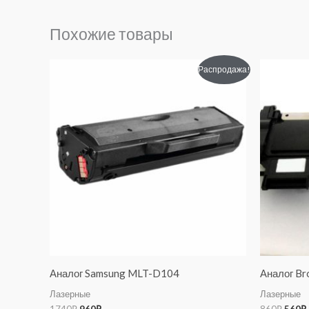
Похожие товары
Первоначальная
Текущая
Перв
Распродажа!
цена
цена:
цена
составляла
960₽.
сост
1740₽.
860₽.
Аналог Samsung MLT-D104
Аналог Br
Лазерные
Лазерные
1740
₽
960
₽
860
₽
560
₽