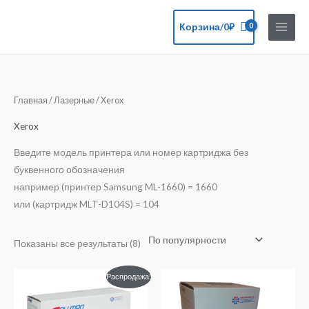
Перейти
к
Корзина/
0
₽
содержимому
Сортировка:
Главная
/
Лазерные
/ Xerox
по
популярности
Xerox
Введите модель принтера или номер картриджа без
буквенного обозначения
например (принтер Samsung ML-1660) = 1660
или (картридж MLT-D104S) = 104
Показаны все результаты (8)
Первоначальная
Текущая
Распродажа!
цена
цена:
составляла
860₽.
1260₽.