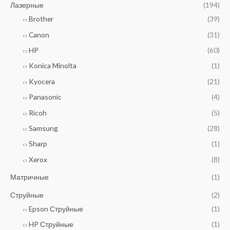
а
Лазерные
(194)
а
в
6
Brother
(39)
л
4
я
Canon
(31)
0
л
₽
HP
(60)
а
.
8
Konica Minolta
(1)
6
Kyocera
(21)
0
₽
Panasonic
(4)
.
Ricoh
(5)
Samsung
(28)
Sharp
(1)
Xerox
(8)
Матричные
(1)
Струйные
(2)
Epson Струйные
(1)
HP Струйные
(1)