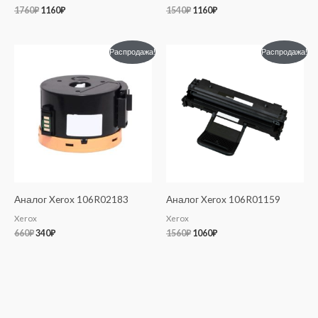
1760
₽
1160
₽
1540
₽
1160
₽
Первоначальная
Текущая
Первоначальная
Текущая
Распродажа!
Распродажа!
цена
цена:
цена
цена:
составляла
340₽.
составляла
1060₽.
660₽.
1560₽.
Аналог Xerox 106R02183
Аналог Xerox 106R01159
Xerox
Xerox
660
₽
340
₽
1560
₽
1060
₽