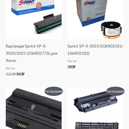
Картридж Sprint SP-X-
Sprint SP-X-3010 (106R02181/
3020/3025 (106R02773) для
106R02182)
Xerox
Xerox
380
₽
Xerox
1260
₽
860
₽
Первоначальная
Текущая
Первоначальная
Текущая
Распродажа!
Распродажа!
цена
цена:
цена
цена:
составляла
1960₽.
составляла
1160₽.
2140₽.
1540₽.