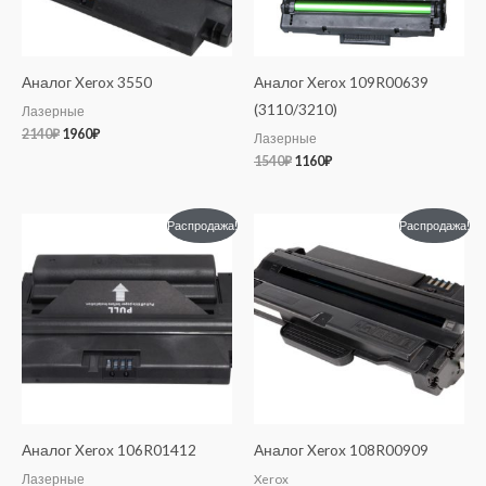
Аналог Xerox 3550
Аналог Xerox 109R00639
(3110/3210)
Лазерные
2140
₽
1960
₽
Лазерные
1540
₽
1160
₽
Первоначальная
Текущая
Первоначальная
Текущая
Распродажа!
Распродажа!
цена
цена:
цена
цена:
составляла
1160₽.
составляла
1160₽.
1760₽.
1540₽.
Аналог Xerox 106R01412
Аналог Xerox 108R00909
Лазерные
Xerox