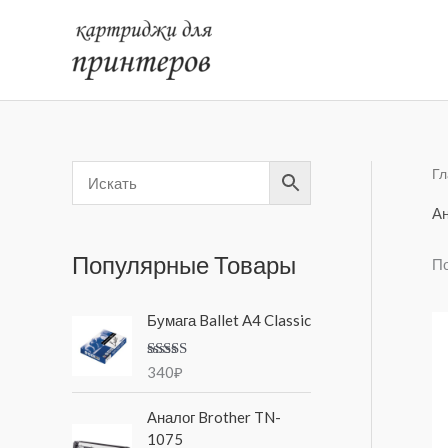
Перейти
к
содержимому
Гл
Ан
Популярные Товары
По
Бумага Ballet A4 Classic
Оценка
5.00
340
₽
из 5
П
Т
Аналог Brother TN-
е
е
1075