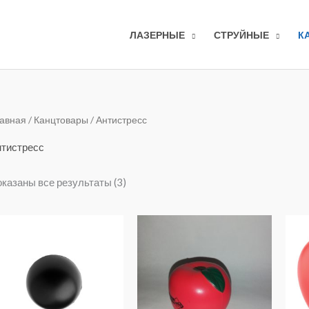
ЛАЗЕРНЫЕ
СТРУЙНЫЕ
К
Сортировка:
авная
/
Канцтовары
/ Антистресс
по
популярности
тистресс
казаны все результаты (3)
Диапазон
цен:
60₽
–
80₽