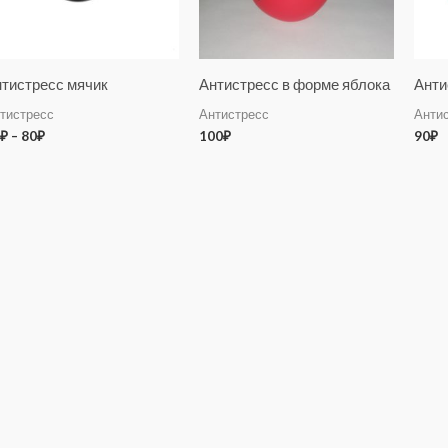
тистресс мячик
Антистресс в форме яблока
Анти
тистресс
Антистресс
Анти
₽
–
80
₽
100
₽
90
₽