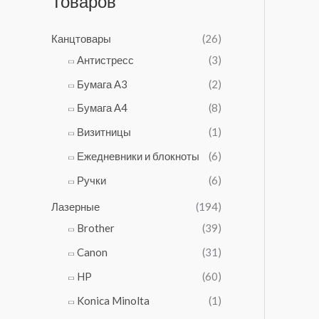
Товаров
а
е
а
а
6
в
л
н
с
я
6
л
ь
а
о
Канцтовары
(26)
ц
0
я
н
:
с
е
₽
л
Антистресс
(3)
а
5
т
н
.
а
я
6
а
Бумага А3
(2)
а
6
ц
0
в
с
4
Бумага А4
(8)
е
₽
л
о
0
н
.
я
Визитницы
(1)
с
₽
а
л
т
.
Ежедневники и блокноты
(6)
с
а
а
о
1
Ручки
(6)
в
с
2
л
т
4
Лазерные
(194)
я
а
0
л
Brother
(39)
в
₽
а
Canon
(31)
л
.
1
я
1
HP
(60)
л
6
а
Konica Minolta
(1)
0
7