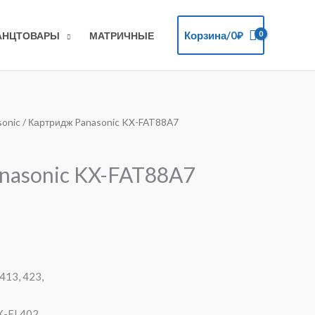
Корзина/
0
₽
АНЦТОВАРЫ
МАТРИЧНЫЕ
sonic
/ Картридж Panasonic KX-FAT88A7
nasonic KX-FAT88A7
413, 423,
X-FL402