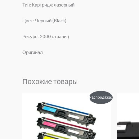
Тип: Картридж лазерный
Цвет: Черный (Black)
Ресурс: 2000 страниц
Оригинал
Похожие товары
Первоначальная
Текущая
Пер
Распродажа!
цена
цена:
цен
составляла
640₽.
сос
960₽.
1860