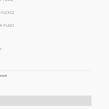
-FLC412
X-FL421
и
рные