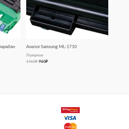
барабан
Аналог Samsung ML-1710
Лазерные
1460
₽
960
₽