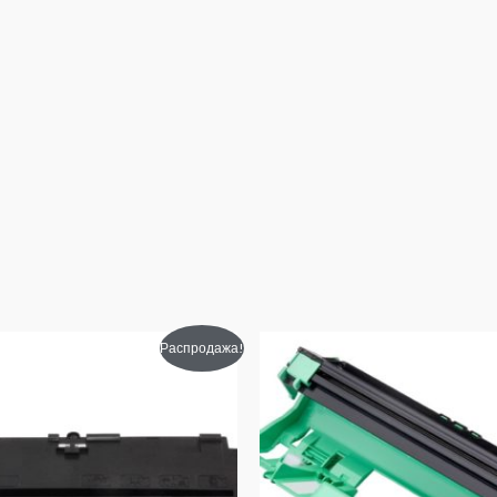
воначальная
Текущая
Первоначальная
Текущая
Распродажа!
а
цена:
цена
цена:
тавляла
1260₽.
составляла
760₽.
₽.
960₽.