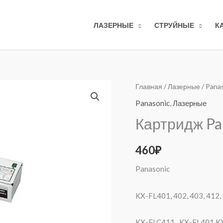
ЛАЗЕРНЫЕ
СТРУЙНЫЕ
К
Количество
Главная
/
Лазерные
/
Pana
товара
Panasonic
,
Лазерные
Картридж
Картридж Pa
Panasonic
KX-
460
₽
FAT88A7
Panasonic
KX-FL401, 402, 403, 412, 
KX-FLC411, KX-FL401 K