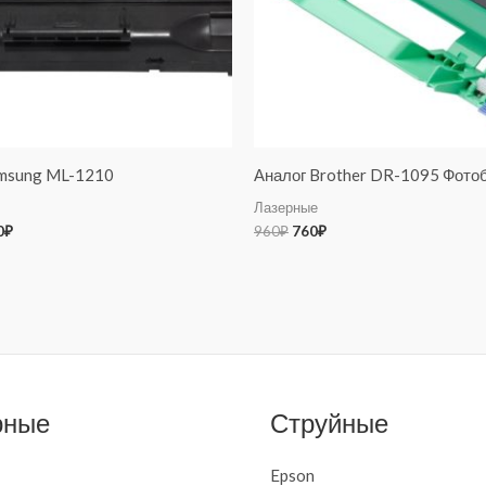
amsung ML-1210
Аналог Brother DR-1095 Фото
Лазерные
0
₽
960
₽
760
₽
рные
Струйные
Epson