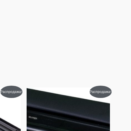
Первоначальная
Текущая
Распродажа!
Распродажа!
цена
цена:
составляла
960₽.
1460₽.