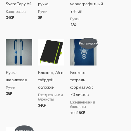
SvetoCopy A4
ручка
чернографитный
Y-Plus
Канцтовары
Ручки
340
₽
8
₽
Ручки
23
₽
Первоначальная
Текущая
Распродажа!
цена
цена:
составляла
50₽.
100₽.
Ручка
Блокнот, А5 в
Блокнот
шариковая
твёрдой
тетрадь
обложке
формат А5 :
Ручки
35
₽
70 листов
Ежедневники и
блокноты
Ежедневники и
340
₽
блокноты
100
₽
50
₽
Первоначальная
Текущая
Распродажа!