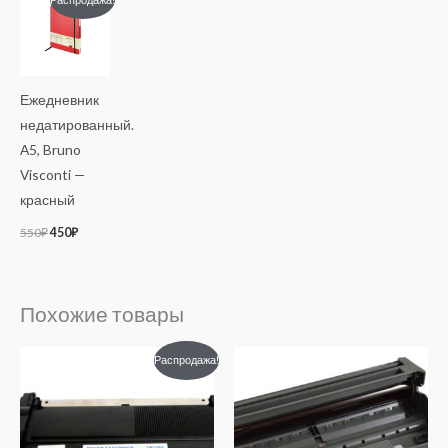
цена
цена:
составляла
450₽.
550₽.
Ежедневник
недатированный.
А5, Bruno
Visconti —
красный
550
₽
450
₽
Похожие товары
Первоначальная
Текущая
Распродажа!
цена
цена:
составляла
560₽.
860₽.