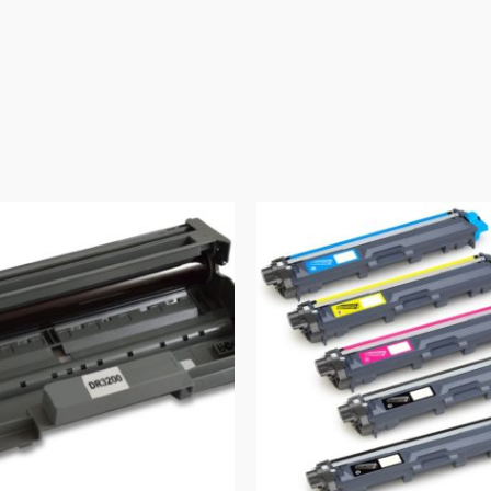
Первоначальная
Текущая
цена
цена:
составляла
660₽.
1160₽.