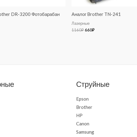
other DR-3200 Фотобарабан
Аналог Brother TN-241
Лазерные
1160
₽
660
₽
рные
Струйные
Epson
Brother
HP
Canon
Samsung