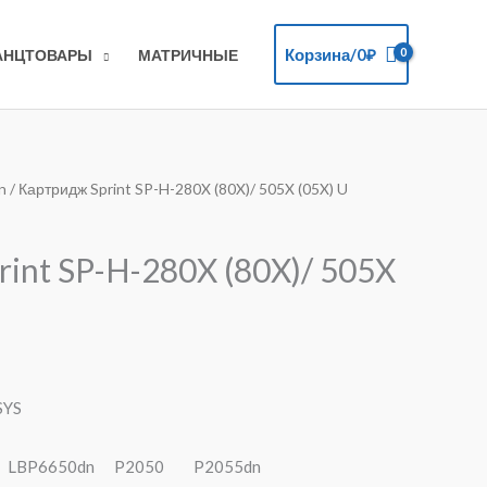
Корзина/
0
₽
АНЦТОВАРЫ
МАТРИЧНЫЕ
n
/ Картридж Sprint SP-H-280X (80X)/ 505X (05X) U
int SP-H-280X (80X)/ 505X
SYS
LBP6650dn P2050 P2055dn