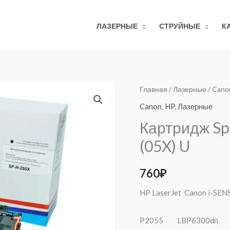
ЛАЗЕРНЫЕ
СТРУЙНЫЕ
К
Количество
Главная
/
Лазерные
/
Cano
товара
Canon
,
HP
,
Лазерные
Картридж
Картридж Spr
Sprint
(05X) U
SP-
H-
760
₽
280X
(80X)/
HP LaserJet Canon i-SEN
505X
(05X)
P2055 LBP6300dn 
U