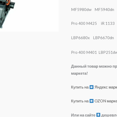
MF5980dw MF5940d
Pro 400 M425 iR 113
LBP6680x LBP6670d
Pro 400 M401 LBP2
Данный товар можно пр
маркета!
Купить на
Яндекс марк
Купить на
OZON марк
Или на сайте
дешевл