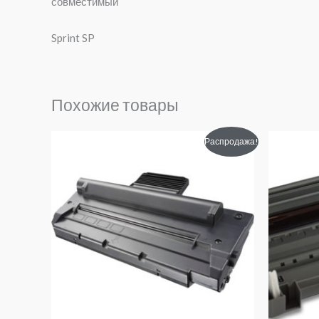
совместимый
Sprint SP
Похожие товары
Первоначальная
Текущая
Распродажа!
цена
цена:
составляла
960₽.
1460₽.