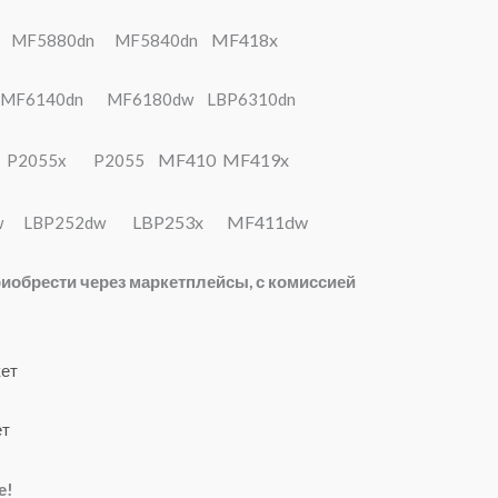
MF418x
n MF5880dn MF5840dn
3 MF6140dn MF6180dw LBP6310dn
MF410 MF419x
n P2055x P2055
LBP253x MF411dw
51dw LBP252dw
иобрести через маркетплейсы, с комиссией
ет
ет
е!