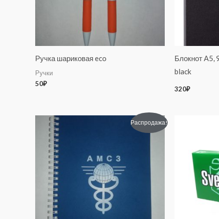
Ручка шариковая eco
Блокнот А5, 9
black
Ручки
50
₽
320
₽
Первоначальная
Текущая
Распродажа!
цена
цена:
составляла
50₽.
100₽.