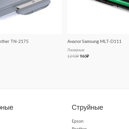
other TN-2175
Аналог Samsung MLT-D111
Лазерные
1240
₽
960
₽
рные
Струйные
Epson
Brother