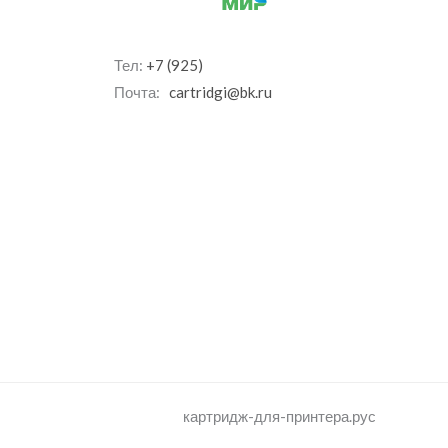
Тел:
+7 (925)
Почта:
cartridgi@bk.ru
картридж-для-принтера.рус