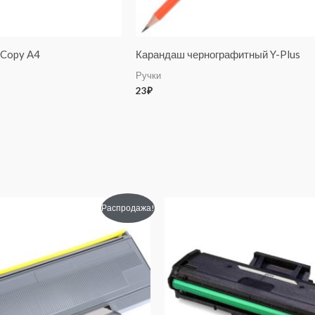
oCopy A4
Карандаш чернографитный Y-Plus
Ручки
23
₽
оначальная
Текущая
Первоначальная
Текущая
Распродажа!
цена:
цена
цена:
авляла
560₽.
составляла
960₽.
1240₽.