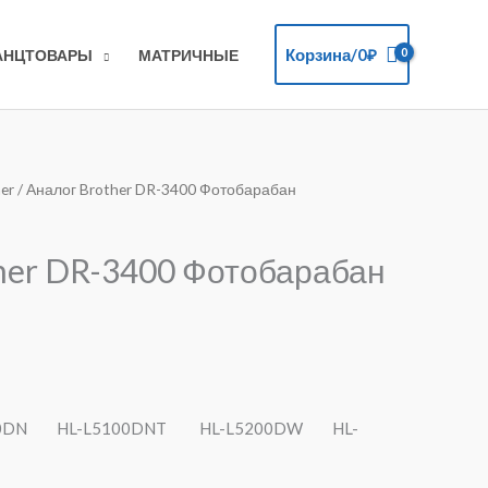
Корзина/
0
₽
АНЦТОВАРЫ
МАТРИЧНЫЕ
er
/ Аналог Brother DR-3400 Фотобарабан
чальная
ущая
а:
her DR-3400 Фотобарабан
ла
0₽.
00DN HL-L5100DNT HL-L5200DW HL-