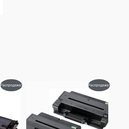
Диапазон
Распродажа!
Распродажа!
цен:
1060₽
–
1360₽