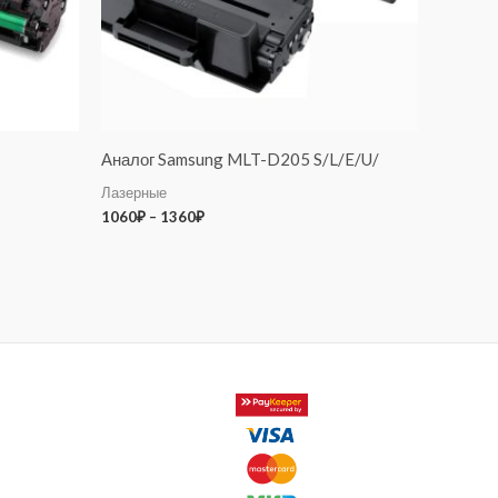
Аналог Samsung MLT-D205 S/L/E/U/
Лазерные
1060
₽
–
1360
₽