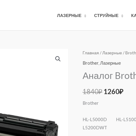
ЛАЗЕРНЫЕ
СТРУЙНЫЕ
К
Количество
Главная
/
Лазерные
/
Broth
Первона
Тек
товара
Brother
,
Лазерные
цена
цен
Аналог
Аналог Brot
Brother
составля
126
DR-
1840
₽
1260
₽
1840₽.
3400
Фотобарабан
Brother
HL-L5000D HL-L51
L5200DWT