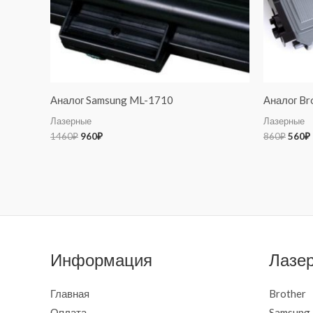
Аналог Samsung ML-1710
Аналог Br
Лазерные
Лазерные
1460
₽
960
₽
860
₽
560
₽
Информация
Лазе
Главная
Brother
Оплата
Samsung