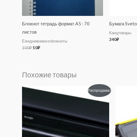
Блокнот тетрадь формат А5 : 70
Бумага Svet
листов
Канцтовары
340
₽
Ежедневники и блокноты
100
₽
50
₽
Похожие товары
Первоначальная
Текущая
Перв
Распродажа!
цена
цена:
цена
составляла
960₽.
сост
1460₽.
860₽.