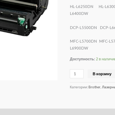
HL-L6250DN HL-L6
L6400DW
DCP-L5500DN
MFC-L5700DN MFC-L
L6900DW
Доступность:
2 в наличи
В корзину
Категории:
Brother
,
Лазерн