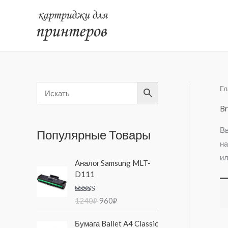
Перейти
к
содержимому
Гл
Br
Вв
Популярные Товары
на
ил
П
Т
Аналог Samsung MLT-
е
е
D111
р
к
в
у
Оценка
5.00
1240
₽
960
₽
о
щ
из 5
н
а
Бумага Ballet A4 Classic
а
я