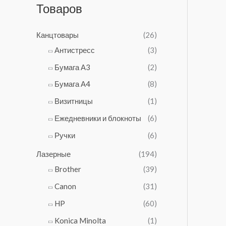
а
а
Товаров
а
е
с
1
л
н
о
2
ь
а
Канцтовары
(26)
с
4
н
:
т
0
Антистресс
(3)
а
3
а
₽
я
4
Бумага А3
(2)
в
.
ц
0
л
Бумага А4
(8)
е
₽
я
н
.
Визитницы
(1)
л
а
а
Ежедневники и блокноты
(6)
с
6
о
4
Ручки
(6)
с
0
т
Лазерные
(194)
₽
а
.
Brother
(39)
в
Canon
(31)
л
я
HP
(60)
л
а
Konica Minolta
(1)