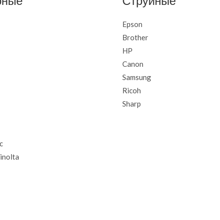
рные
Струйные
Epson
Brother
HP
Canon
Samsung
Ricoh
Sharp
c
inolta