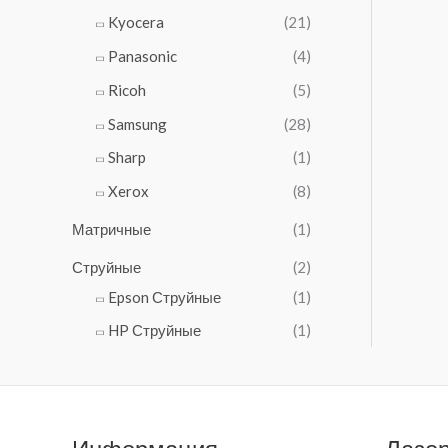
6
Kyocera
(21)
6
0
Panasonic
(4)
₽
Ricoh
(5)
.
Samsung
(28)
Sharp
(1)
Xerox
(8)
Матричные
(1)
Струйные
(2)
Epson Струйные
(1)
HP Струйные
(1)