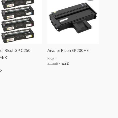
составляла
1360₽.
1500₽.
ог Ricoh SP C250
Аналог Ricoh SP200HE
/M/K
Ricoh
1500
₽
1360
₽
₽