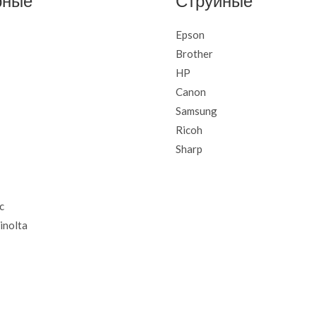
рные
Струйные
Epson
Brother
HP
Canon
Samsung
Ricoh
Sharp
c
inolta