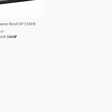
алог Ricoh SP 150HE
coh
60
₽
1060
₽