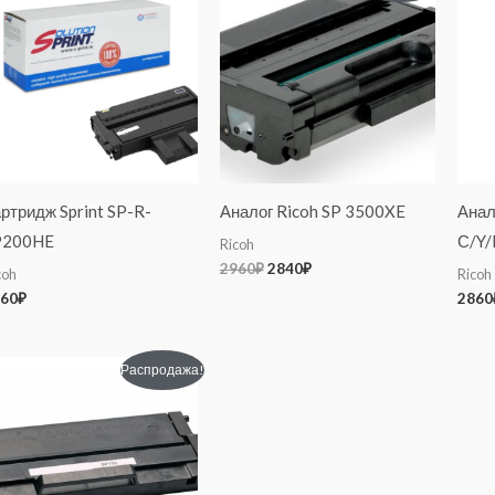
составляла
2840₽.
2960₽.
ртридж Sprint SP-R-
Аналог Ricoh SP 3500XE
Анал
P200HE
С/Y
Ricoh
2960
₽
2840
₽
coh
Ricoh
60
₽
2860
Первоначальная
Текущая
Распродажа!
цена
цена:
составляла
1060₽.
1260₽.