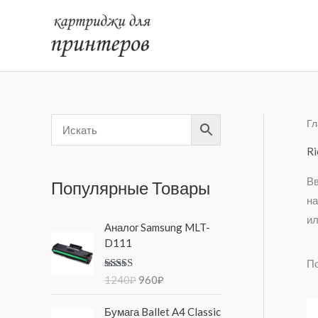
Перейти
к
содержимому
Гл
Ri
Вв
Популярные Товары
на
ил
П
Т
Аналог Samsung MLT-
е
е
D111
р
к
По
в
у
Оценка
5.00
1240
₽
960
₽
о
щ
из 5
н
а
Бумага Ballet A4 Classic
а
я