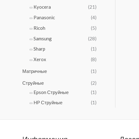
1
Kyocera
(21)
5
6
Panasonic
(4)
0
Ricoh
(5)
₽
.
Samsung
(28)
Sharp
(1)
Xerox
(8)
Матричные
(1)
Струйные
(2)
Epson Струйные
(1)
HP Струйные
(1)