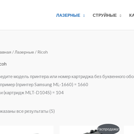
ЛАЗЕРНЫЕ
СТРУЙНЫЕ
К
Сортировка:
авная
/
Лазерные
/ Ricoh
по
популярности
coh
едите модель принтера или номер картриджа без буквенного об
пример (принтер Samsung ML-1660) = 1660
и (картридж MLT-D104S) = 104
казаны все результаты (5)
Первоначальная
Текущая
Распродажа!
цена
цена: