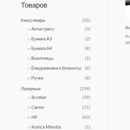
а
а
Товаров
а
е
с
1
л
н
о
2
ь
а
Канцтовары
(26)
с
4
н
:
т
Ан
0
Антистресс
(3)
а
1
а
₽
Ri
я
1
Бумага А3
(2)
в
.
12
ц
6
л
Бумага А4
(8)
е
0
я
н
₽
Визитницы
(1)
л
а
.
а
Ежедневники и блокноты
(6)
с
6
о
4
Ручки
(6)
с
0
т
Лазерные
(194)
₽
а
.
Brother
(39)
в
Canon
(31)
л
я
HP
(60)
л
а
Konica Minolta
(1)